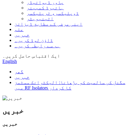
پاور ڈیوائیڈر
ہائبرڈ کمبینر
ڈوپلیکسر، ٹرپلیکسر
اٹینیویٹر
اپنی مرضی کے مطابق ڈیزائن
علم
خبریں
ڈاؤن لوڈ کریں۔
ہم سے رابطہ کریں۔
ایک اقتباس حاصل کریں۔
English
گھر
خبریں
سگنل کی سالمیت کو بڑھانا: الیکٹرانک سسٹمز
میں RF Isolators کا کردار
خبریں
خبریں