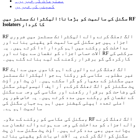
مصنوعات کی خبریں۔
کمپنی کی خبریں
سگنل کی سالمیت کو بڑھانا: الیکٹرانک سسٹمز میں RF
Isolators کا کردار
RF الگ تھلگ کرنے والے الیکٹرانک سسٹمز میں ضروری
اجزاء ہیں جو سگنل کی سالمیت کو یقینی بنانے اور
مداخلت کو روکنے میں اہم کردار ادا کرتے ہیں۔ یہ
آلات حساس اجزاء کو نقصان سے بچانے اور RF سرکٹس کی
کارکردگی کو برقرار رکھنے کے لیے بنائے گئے ہیں۔
RF الگ تھلگ کرنے والوں کے اہم کاموں میں سے ایک
غیر مطلوبہ عکاسی کو روکنا ہے جو الیکٹرانک سسٹمز
میں سگنلز کے معیار کو گرا سکتے ہیں۔ ان پٹ اور آؤٹ
پٹ سگنلز کو الگ تھلگ کرکے، آر ایف آئیسولیٹر سگنل
کی وضاحت کو برقرار رکھنے اور عکاسی کی وجہ سے سگنل
کے نقصان کو روکنے میں مدد کرتے ہیں۔ یہ خاص طور پر
اعلی تعدد ایپلی کیشنز میں اہم ہے جہاں سگنل کی
سالمیت اہم ہے۔
سگنل کی عکاسی کو روکنے کے علاوہ، RF الگ تھلگ کرنے
والے اجزاء کو مداخلت کی وجہ سے ہونے والے نقصان سے
بچانے میں بھی مدد کرتے ہیں۔ آؤٹ پٹ سگنل سے ان پٹ
سگنل کو الگ کر کے، یہ آلات اس بات کو یقینی بناتے