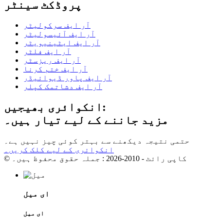
پروڈکٹ سینٹر
آر ایف سرکولیٹر
آر ایف آئیسولیٹر
آر ایف ایٹینیویٹر
آر ایف فلٹر
آر ایف ریزسٹر
آر ایف ختم کرنا
آر ایف پاور ڈیوائیڈر
آر ایف دشاتمک کپلر
انکوائری بھیجیں:
مزید جاننے کے لیے تیار ہیں۔
حتمی نتیجہ دیکھنے سے بہتر کوئی چیز نہیں ہے۔
انکوائری کے لیے کلک کریں۔
© کاپی رائٹ - 2010-2026 : جملہ حقوق محفوظ ہیں۔
ای میل
ای میل