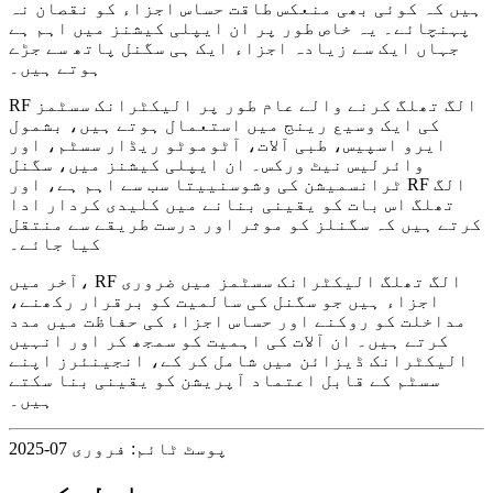
ہیں کہ کوئی بھی منعکس طاقت حساس اجزاء کو نقصان نہ
پہنچائے۔ یہ خاص طور پر ان ایپلی کیشنز میں اہم ہے
جہاں ایک سے زیادہ اجزاء ایک ہی سگنل پاتھ سے جڑے
ہوتے ہیں۔
RF الگ تھلگ کرنے والے عام طور پر الیکٹرانک سسٹمز
کی ایک وسیع رینج میں استعمال ہوتے ہیں، بشمول
ایرو اسپیس، طبی آلات، آٹوموٹو ریڈار سسٹم، اور
وائرلیس نیٹ ورکس۔ ان ایپلی کیشنز میں، سگنل
ٹرانسمیشن کی وشوسنییتا سب سے اہم ہے، اور RF الگ
تھلگ اس بات کو یقینی بنانے میں کلیدی کردار ادا
کرتے ہیں کہ سگنلز کو موثر اور درست طریقے سے منتقل
کیا جائے۔
آخر میں، RF الگ تھلگ الیکٹرانک سسٹمز میں ضروری
اجزاء ہیں جو سگنل کی سالمیت کو برقرار رکھنے،
مداخلت کو روکنے اور حساس اجزاء کی حفاظت میں مدد
کرتے ہیں۔ ان آلات کی اہمیت کو سمجھ کر اور انہیں
الیکٹرانک ڈیزائن میں شامل کر کے، انجینئرز اپنے
سسٹم کے قابل اعتماد آپریشن کو یقینی بنا سکتے
ہیں۔
پوسٹ ٹائم: فروری 07-2025