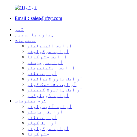
Email：sales@rftyt.com
گھر
ہمارے بارے میں
مصنوعات
آر ایف آئیسولیٹر
آر ایف سرکولیٹر
آر ایف ختم کرنا
آر ایف ریزسٹر
آر ایف ایٹینیویٹر
آر ایف فلٹر
آر ایف پاور ڈیوائیڈر
آر ایف دشاتمک کپلر
آر ایف ہائبرڈ کمبینر
آر ایف ڈوپلیکسر
گرم مصنوعات
آر ایف آئیسولیٹر
آر ایف ریزسٹر
آر ایف فلٹر
آر ایف کپلر
آر ایف سرکولیٹر
ختم کرنا