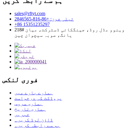
ہم سے رابطہ کریں
sales@rftyt.com
ٹیلی فون: +86-816-2846565
+86 15351235297
218# وینوو مڈل روڈ، جینگکائی ڈسٹرکٹ، میان
یانگ، صوبہ سیچوان چین
فوری لنکس
ہمارے بارے میں
پروڈکٹ کی درخواست
ہماری سروس
ہماری تاریخ
خبریں
ڈاؤن لوڈ کریں۔
ہم سے رابطہ کریں۔