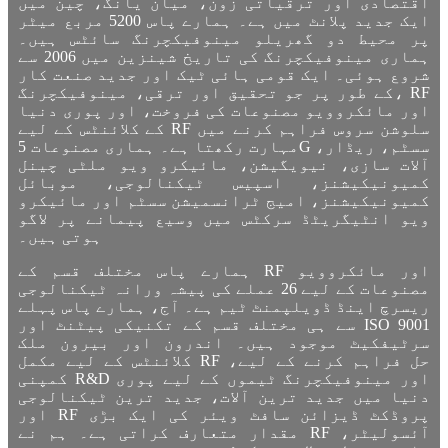
اقتصادی اور ترقیاتی زون، میان یانگ، چین میں
ایک جدید پلانٹ میں ہے۔ ہمارے پاس 5200 مربع میٹر
پر محیط دو گھریلو مینوفیکچرنگ سائٹس ہیں۔
ہماری مینوفیکچرنگ کی تاریخ شینزین میں 2006 سے
شروع ہوئی۔ ایک قومی ہائی ٹیک اور جدید صنعت کار
کے طور پر جو تحقیق اور ترقی، مینوفیکچرنگ، RF
اور مائکروویو مصنوعات کی فروخت، اور پوری دنیا
کے کلائنٹس کے لیے RF سلوشن سروس فراہم کرنے میں
مہارت رکھتا ہے۔ ہماری مصنوعات 5G سسٹم، ریڈار،
آلات سازی، نیویگیشن، مائیکرو ویو ملٹی چینل
کمیونیکیشنز، اسپیس ٹیکنالوجی، موبائل
کمیونیکیشنز، امیج ٹرانسمیشن سسٹم اور مائیکرو
ویو انٹیگریٹڈ سرکٹس میں وسیع پیمانے پر لاگو
ہوتی ہیں۔
ہمارے پاس مختلف قسم کے RF اور مائکروویو
مصنوعات کے لیے 26 عملے کی پیشہ ورانہ ٹیکنالوجی
ریسرچ اینڈ ڈویلپمنٹ ٹیم ہے۔ آج، ہمارے پاس پہلے
سے ہی مختلف قسم کے تکنیکی پیٹنٹ اور ISO 9001
سرٹیفکیٹ موجود ہیں۔ اندرون اور بیرون ملک
کلائنٹس کے لیے مکمل RF حل فراہم کرنے کے لیے،
کمپنی R&D اور مینوفیکچرنگ ٹیموں کے لیے پوری
دنیا میں جدید ترین آلات، جدید ترین ٹیکنالوجی
اور RF پروڈکٹ ڈیزائن سافٹ ویئر کی ایک بڑی
مقدار متعارف کراتی ہے۔ ہم نے RF آئسولیٹر،