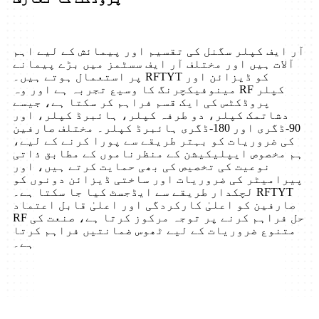
آر ایف کپلر سگنل کی تقسیم اور پیمائش کے لیے اہم
آلات ہیں اور مختلف آر ایف سسٹمز میں بڑے پیمانے
پر استعمال ہوتے ہیں۔ RFTYT کو ڈیزائن اور
مینوفیکچرنگ کا وسیع تجربہ ہے اور وہ RF کپلر
پروڈکٹس کی ایک قسم فراہم کر سکتا ہے، جیسے
دشاتمک کپلر، دو طرفہ کپلر، ہائبرڈ کپلر، اور
90-ڈگری اور 180-ڈگری ہائبرڈ کپلر۔ مختلف صارفین
کی ضروریات کو بہتر طریقے سے پورا کرنے کے لیے،
ہم مخصوص ایپلیکیشن کے منظرناموں کے مطابق ذاتی
نوعیت کی تخصیص کی بھی حمایت کرتے ہیں، اور
پیرامیٹر کی ضروریات اور ساختی ڈیزائن دونوں کو
لچکدار طریقے سے ایڈجسٹ کیا جا سکتا ہے۔ RFTYT
صارفین کو اعلیٰ کارکردگی اور اعلیٰ قابل اعتماد
RF حل فراہم کرنے پر توجہ مرکوز کرتا ہے، صنعت کی
متنوع ضروریات کے لیے ٹھوس ضمانتیں فراہم کرتا
ہے۔