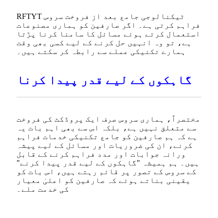
RFTYT ٹیکنالوجی جامع بعد از فروخت سروس
فراہم کرتی ہے۔ اگر صارفین کو ہماری مصنوعات
استعمال کرتے ہوئے مسائل کا سامنا کرنا پڑتا
ہے، تو وہ انہیں حل کرنے کے لیے کسی بھی وقت
ہمارے تکنیکی عملے سے رابطہ کر سکتے ہیں۔
گاہکوں کے لیے قدر پیدا کرنا
مختصراً، ہماری سروس صرف ایک پروڈکٹ کی فروخت
سے متعلق نہیں ہے، بلکہ اس سے بھی اہم بات یہ
ہے کہ ہم صارفین کو جامع تکنیکی خدمات فراہم
کرنے، ان کی ضروریات اور مسائل کے لیے پیشہ
ورانہ جوابات اور مدد فراہم کرنے کے قابل
ہیں۔ ہم ہمیشہ "گاہکوں کے لیے قدر پیدا کرنے"
کے سروس کے تصور پر قائم رہتے ہیں، اس بات کو
یقینی بناتے ہوئے کہ صارفین کو اعلیٰ معیار
کی خدمت ملے۔