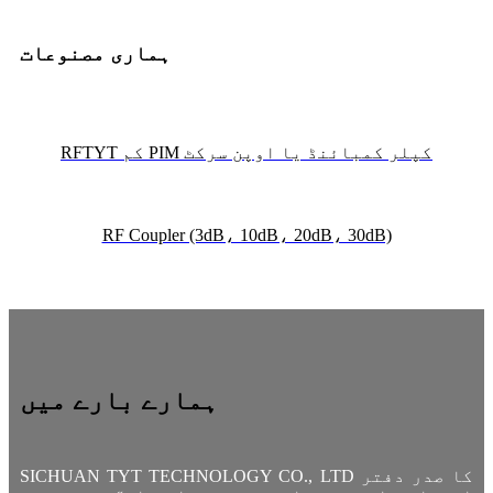
ہماری مصنوعات
RFTYT کم PIM کپلر کمبائنڈ یا اوپن سرکٹ
RF Coupler (3dB، 10dB، 20dB، 30dB)
ہمارے بارے میں
SICHUAN TYT TECHNOLOGY CO., LTD کا صدر دفتر