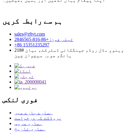
اپنا پیغام یہاں لکھیں اور ہمیں بھیجیں۔
ہم سے رابطہ کریں
sales@rftyt.com
ٹیلی فون: +86-816-2846565
+86 15351235297
218# وینوو مڈل روڈ، جینگکائی ڈسٹرکٹ، میان
یانگ، صوبہ سیچوان چین
فوری لنکس
ہمارے بارے میں
پروڈکٹ کی درخواست
ہماری سروس
ہماری تاریخ