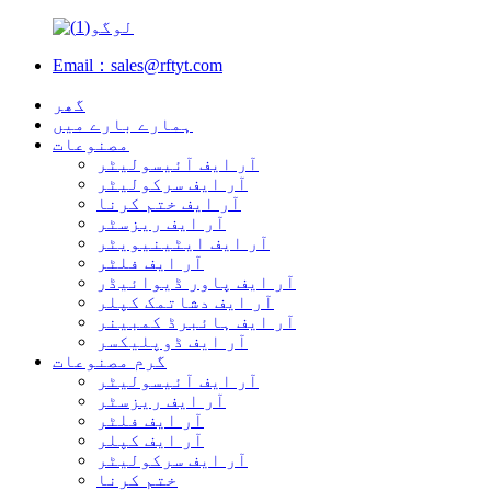
Email：sales@rftyt.com
گھر
ہمارے بارے میں
مصنوعات
آر ایف آئیسولیٹر
آر ایف سرکولیٹر
آر ایف ختم کرنا
آر ایف ریزسٹر
آر ایف ایٹینیویٹر
آر ایف فلٹر
آر ایف پاور ڈیوائیڈر
آر ایف دشاتمک کپلر
آر ایف ہائبرڈ کمبینر
آر ایف ڈوپلیکسر
گرم مصنوعات
آر ایف آئیسولیٹر
آر ایف ریزسٹر
آر ایف فلٹر
آر ایف کپلر
آر ایف سرکولیٹر
ختم کرنا