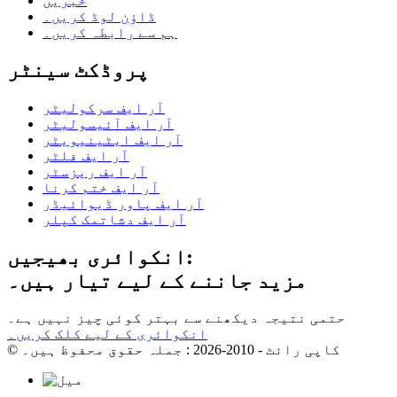
خبریں
ڈاؤن لوڈ کریں۔
ہم سے رابطہ کریں۔
پروڈکٹ سینٹر
آر ایف سرکولیٹر
آر ایف آئیسولیٹر
آر ایف ایٹینیویٹر
آر ایف فلٹر
آر ایف ریزسٹر
آر ایف ختم کرنا
آر ایف پاور ڈیوائیڈر
آر ایف دشاتمک کپلر
انکوائری بھیجیں:
مزید جاننے کے لیے تیار ہیں۔
حتمی نتیجہ دیکھنے سے بہتر کوئی چیز نہیں ہے۔
انکوائری کے لیے کلک کریں۔
© کاپی رائٹ - 2010-2026 : جملہ حقوق محفوظ ہیں۔