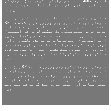
سرکولیٹر، ٹرمینیشن، ریزسٹر، attenuator، فلٹر،
پاور ڈیوائیڈر، کام وغیرہ کی ایک وسیع رینج تیار
کی ہے۔
عالمی صارفین کے لیے ایک بہتر سروس اور بہترین
RF سلوشنز اور مائیکرو ویو پرزوں کی پیشکش کے
مقصد کے ساتھ، ہم اپنی مصنوعات پر آزاد جدت اور
جدید ترین مینوفیکچرنگ ٹیکنالوجی کا استعمال
کرتے رہتے ہیں۔ اعلی صحت سے متعلق پلانرائزیشن،
اچھی استحکام، چھوٹے سائز کی ساخت، ہلکے وزن اور
اچھی قیمت کی خصوصیات کے ساتھ، ہماری مصنوعات
اندرون اور بیرون ملک مشہور ہیں، جن میں سے کچھ
مائکروویو انٹیگریٹڈ سرکٹ میں بڑے پیمانے پر
استعمال ہوتی ہیں۔
چین میں RF سلوشنز اور مائیکرو ویو پرزوں کے ایک
اہم مینوفیکچرر اور سپلائر کے طور پر، ہم صارفین
کے مطالبات کو پورا کرنے، مصنوعات کی اعلیٰ
معیاری اقسام فراہم کرنے، مصنوعات کے معیار کو
بہتر بنانے اور بہتر سروس پیش کرنے کے لیے وقف
ہیں۔