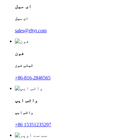
ای میل
ای میل
sales@rftyt.com
فون
ٹیلی فون
+86-816-2846565
واٹس ایپ
واٹس ایپ
+86 15351235297