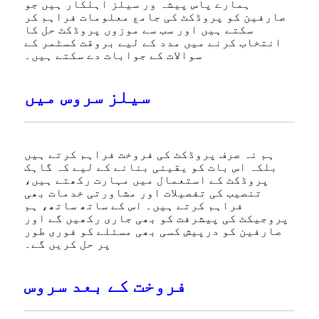
ہمارے پاس پیشہ ور سیلز اہلکار ہیں جو
صارفین کو پروڈکٹ کی جامع معلومات فراہم کر
سکتے ہیں اور سب سے موزوں پروڈکٹ حل کا
انتخاب کرنے میں مدد کے لیے بروقت کسٹمر کے
سوالات کے جوابات دے سکتے ہیں۔
سیلز سروس میں
ہم نہ صرف پروڈکٹ کی فروخت فراہم کرتے ہیں
بلکہ اس بات کو یقینی بنانے کے لیے کہ گاہک
پروڈکٹ کے استعمال میں مہارت رکھتے ہیں،
تنصیب کی تفصیلات اور مشاورتی خدمات بھی
فراہم کرتے ہیں۔ اس کے ساتھ ساتھ، ہم
پروجیکٹ کی پیشرفت کو بھی جاری رکھیں گے اور
صارفین کو درپیش کسی بھی مسئلے کو فوری طور
پر حل کریں گے۔
فروخت کے بعد سروس