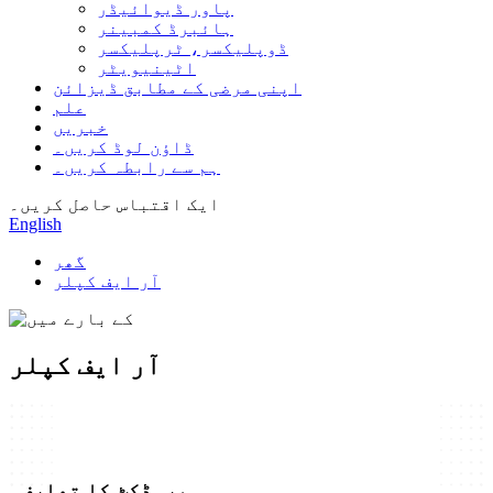
پاور ڈیوائیڈر
ہائبرڈ کمبینر
ڈوپلیکسر، ٹرپلیکسر
اٹینیویٹر
اپنی مرضی کے مطابق ڈیزائن
علم
خبریں
ڈاؤن لوڈ کریں۔
ہم سے رابطہ کریں۔
ایک اقتباس حاصل کریں۔
English
گھر
آر ایف کپلر
آر ایف کپلر
پروڈکٹ کا تعارف