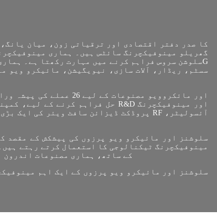
سسٹم، ریڈار، آلات سازی، نیویگیشن، مائیکرو ویو م
مینوفیکچرنگ ٹیکنالوجی کا استعمال کرتے رہتے ہیں۔ 
کے ساتھ، ہماری مصنوعات اندرون ا