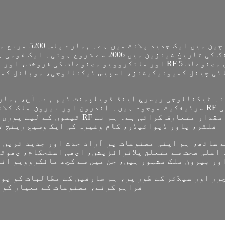
گھریلو مینوفیکچرنگ سائٹس ہیں۔ ہماری مینوفیکچرنگ ک
لٹی چینل کمیونیکیشنز، اسپیس ٹیکنالوجی، موبائل کم
ا
ٹیموں کے لیے پوری دنیا میں جدید ترین آلا
سرکولیٹر، ٹرمینیشن، ریزسٹر، attenuator، فلٹر، پاور ڈیوائیڈر، کام وغیرہ کی ایک وسیع
اعلی صحت سے متعلق پلانرائزیشن، اچھی استحکام، چھوٹے 
ور بیرون ملک مشہور ہیں، جن میں سے کچھ مائکروویو ان
فراہم کرنے، مصنوعات کے معیار کو ب