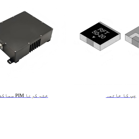
چپ کا خاتمہ
سماکشی کم PIM ختم کرنا