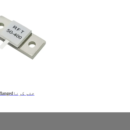
ختم کرنا
flanged