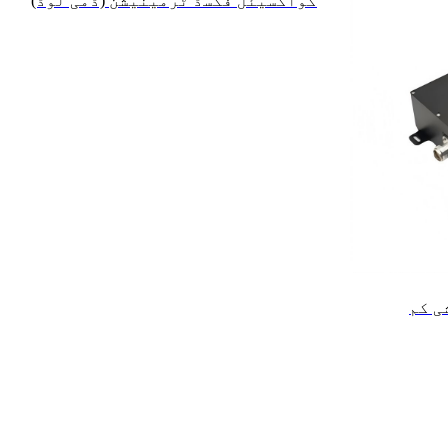
کواکسیئل فکسڈ ٹرمینیشن (ڈمی لوڈ)