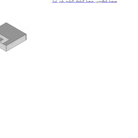
سماکشیی مماثلت ختم کرنا