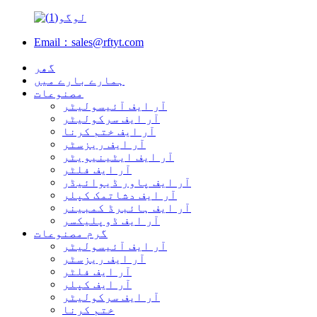
Email：sales@rftyt.com
گھر
ہمارے بارے میں
مصنوعات
آر ایف آئیسولیٹر
آر ایف سرکولیٹر
آر ایف ختم کرنا
آر ایف ریزسٹر
آر ایف ایٹینیویٹر
آر ایف فلٹر
آر ایف پاور ڈیوائیڈر
آر ایف دشاتمک کپلر
آر ایف ہائبرڈ کمبینر
آر ایف ڈوپلیکسر
گرم مصنوعات
آر ایف آئیسولیٹر
آر ایف ریزسٹر
آر ایف فلٹر
آر ایف کپلر
آر ایف سرکولیٹر
ختم کرنا