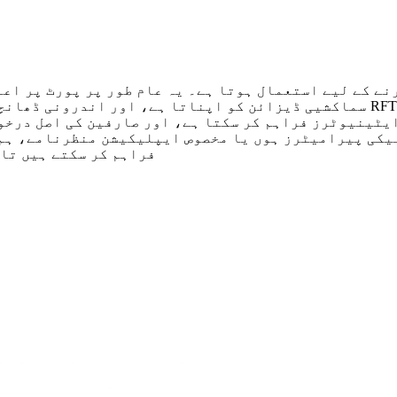
سماکشیی ڈیزائن کو اپناتا ہے، اور اندرونی ڈھانچہ سماکشیی، مائیکرو سٹریپ 
ایٹینیوٹرز فراہم کر سکتا ہے، اور صارفین کی اصل درخو
یرامیٹرز ہوں یا مخصوص ایپلیکیشن منظرنامے، ہم صارفین کو اعل
فراہم کر سکتے ہیں تاک