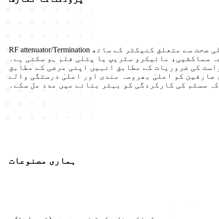
RF attenuator/Termination ایک اہم جزو ہے جو سگنل کی طاقت کو ایڈجسٹ کرنے کے لیے استعمال ہوتا ہے۔ یہ عام طور پر پورٹ پر اعلی صحت سے متعلق کنیکٹر کے ساتھ
یا پتلی فلم ہو سکتی ہے۔ RFTYT کے پاس پیشہ ورانہ ڈیزائن اور مینوفیکچرنگ کی
است کی ضروریات کے مطابق انہیں اپنی مرضی کے مطابق
یٰ بھروسہ مندی اور اعلیٰ درستگی والے RF attenuator کے حل
ہ سسٹم کی کارکردگی کو بہتر بنانے میں مدد مل سکے۔
ہماری مصنوعات