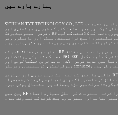
ہمارے بارے میں
SICHUAN TYT TECHNOLOGY CO., LTD کا صدر دفتر اقتصادی اور ترقیاتی زون، میان یانگ، چین میں ایک جدید پلانٹ میں ہے۔ ہمارے پاس 5200 مربع میٹر پر محیط دو
ی تاریخ شینزین میں 2006 سے شروع ہوئی۔ ایک قومی ہائی ٹیک اور جدید صنعت کار کے طور پر جو تحقیق اور
ترقی، مینوفیکچرنگ، RF اور مائکروویو مصنوعات کی فروخت، اور پوری دنیا کے کلائنٹس کے لیے RF سلوشن سروس فراہم کرنے میں مہارت رکھتا ہے۔ ہماری مصنوعات 5G
یونیکیشنز، امیج ٹرانسمیشن سسٹم اور مائیکرو ویو
نٹیگریٹڈ سرکٹس میں وسیع پیمانے پر لاگو ہوتی ہیں۔
ہمارے پاس مختلف قسم کے RF اور مائکروویو مصنوعات کے لیے 26 عملے کی پیشہ ورانہ ٹیکنالوجی ریسرچ اینڈ ڈویلپمنٹ ٹیم ہے۔ آج، ہمارے پاس پہلے سے ہی مختلف
قسم کے تکنیکی پیٹنٹ اور ISO 9001 سرٹیفکیٹ موجود ہیں۔ اندرون اور بیرون ملک کلائنٹس کے لیے مکمل RF حل فراہم کرنے کے لیے، کمپنی R&D اور مینوفیکچرنگ
ت، جدید ترین ٹیکنالوجی اور RF پروڈکٹ ڈیزائن سافٹ ویئر کی ایک بڑی مقدار متعارف کراتی ہے۔ ہم نے RF آئسولیٹر،
 رینج تیار کی ہے۔
عالمی صارفین کے لیے ایک بہتر سروس اور بہترین RF سلوشنز اور مائیکرو ویو پرزوں کی پیشکش کے مقصد کے ساتھ، ہم اپنی مصنوعات پر آزاد جدت اور جدید ترین
سائز کی ساخت، ہلکے وزن اور اچھی قیمت کی خصوصیات
ٹیگریٹڈ سرکٹ میں بڑے پیمانے پر استعمال ہوتی ہیں۔
چین میں RF سلوشنز اور مائیکرو ویو پرزوں کے ایک اہم مینوفیکچرر اور سپلائر کے طور پر، ہم صارفین کے مطالبات کو پورا کرنے، مصنوعات کی اعلیٰ معیاری اقسام
ہتر بنانے اور بہتر سروس پیش کرنے کے لیے وقف ہیں۔