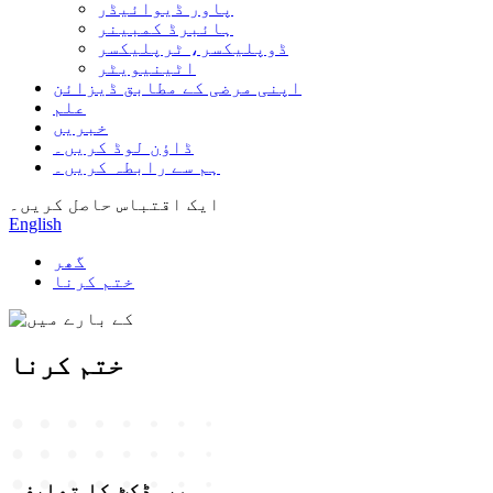
پاور ڈیوائیڈر
ہائبرڈ کمبینر
ڈوپلیکسر، ٹرپلیکسر
اٹینیویٹر
اپنی مرضی کے مطابق ڈیزائن
علم
خبریں
ڈاؤن لوڈ کریں۔
ہم سے رابطہ کریں۔
ایک اقتباس حاصل کریں۔
English
گھر
ختم کرنا
ختم کرنا
پروڈکٹ کا تعارف