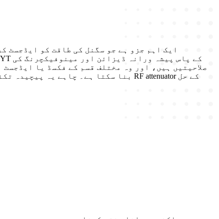
صلاحیتیں ہیں، اور وہ مختلف قسم کے فکسڈ یا ایڈجسٹ 
بنا سکتا ہے۔ چاہے یہ پیچیدہ تکنیکی پ