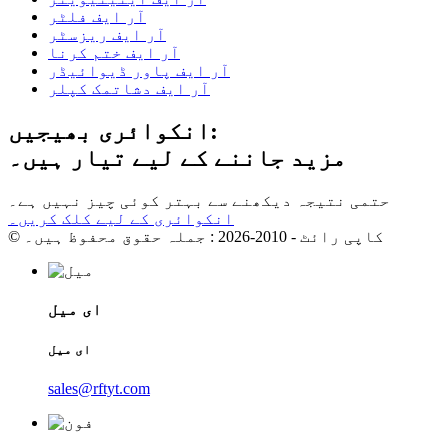
آر ایف فلٹر
آر ایف ریزسٹر
آر ایف ختم کرنا
آر ایف پاور ڈیوائیڈر
آر ایف دشاتمک کپلر
انکوائری بھیجیں:
مزید جاننے کے لیے تیار ہیں۔
حتمی نتیجہ دیکھنے سے بہتر کوئی چیز نہیں ہے۔
انکوائری کے لیے کلک کریں۔
© کاپی رائٹ - 2010-2026 : جملہ حقوق محفوظ ہیں۔
ای میل
ای میل
sales@rftyt.com