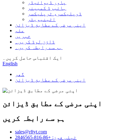
پاور ڈیوائیڈر
ہائبرڈ کمبینر
ڈوپلیکسر، ٹرپلیکسر
اٹینیویٹر
اپنی مرضی کے مطابق ڈیزائن
علم
خبریں
ڈاؤن لوڈ کریں۔
ہم سے رابطہ کریں۔
ایک اقتباس حاصل کریں۔
English
گھر
اپنی مرضی کے مطابق ڈیزائن
اپنی مرضی کے مطابق ڈیزائن
ہم سے رابطہ کریں
sales@rftyt.com
ٹیلی فون: +86-816-2846565