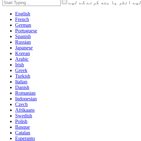
English
French
German
Portuguese
Spanish
Russian
Japanese
Korean
Arabic
Irish
Greek
Turkish
Italian
Danish
Romanian
Indonesian
Czech
Afrikaans
Swedish
Polish
Basque
Catalan
Esperanto