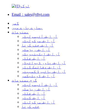
Email：sales@rftyt.com
گھر
ہمارے بارے میں
مصنوعات
آر ایف آئیسولیٹر
آر ایف سرکولیٹر
آر ایف ختم کرنا
آر ایف ریزسٹر
آر ایف ایٹینیویٹر
آر ایف فلٹر
آر ایف پاور ڈیوائیڈر
آر ایف دشاتمک کپلر
آر ایف ہائبرڈ کمبینر
آر ایف ڈوپلیکسر
گرم مصنوعات
آر ایف آئیسولیٹر
آر ایف ریزسٹر
آر ایف فلٹر
آر ایف کپلر
آر ایف سرکولیٹر
ختم کرنا