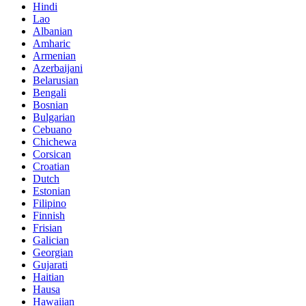
Hindi
Lao
Albanian
Amharic
Armenian
Azerbaijani
Belarusian
Bengali
Bosnian
Bulgarian
Cebuano
Chichewa
Corsican
Croatian
Dutch
Estonian
Filipino
Finnish
Frisian
Galician
Georgian
Gujarati
Haitian
Hausa
Hawaiian