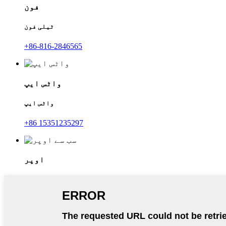
فون
ٹیلی فون
+86-816-2846565
واٹس ایپ
واٹس ایپ
+86 15351235297
اوپر