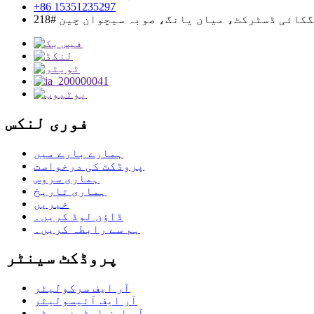
+86 15351235297
جینگکائی ڈسٹرکٹ، میان یانگ، صوبہ سیچوان چین
فوری لنکس
ہمارے بارے میں
پروڈکٹ کی درخواست
ہماری سروس
ہماری تاریخ
خبریں
ڈاؤن لوڈ کریں۔
ہم سے رابطہ کریں۔
پروڈکٹ سینٹر
آر ایف سرکولیٹر
آر ایف آئیسولیٹر
آر ایف ایٹینیویٹر