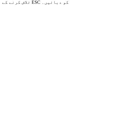
تلاش کرنے کے لیے انٹر یا بند کرنے کے لیے ESC کو دبائیں۔