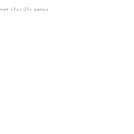
218# وینوو مڈل روڈ، 