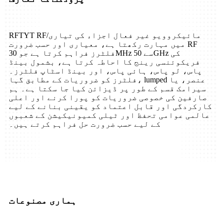
RFTYT RF/مائیکروویو غیر فعال اجزاء کی تیاری
میں مہارت رکھتا ہے، معیاری اور حسب ضرورت RF
فلٹرز فراہم کرتا ہے جو 30MHz سے 50GHz کی
فریکوئنسی رینج کا احاطہ کرتا ہے، بشمول بینڈ
پاس، لو پاس، ہائی پاس، اور بینڈ اسٹاپ فلٹرز۔
فلٹرز کو ضروریات کے مطابق گہا، lumped عنصر، یا
سیرامک ​​قسم کے طور پر ڈیزائن کیا جا سکتا ہے۔ ہم
صارفین کی خصوصی ضروریات کو پورا کرنے اور اعلی
کارکردگی اور قابل اعتماد کو یقینی بنانے کے لیے
عالمی عوامی تحفظ اور ٹیلی کمیونیکیشن کے شعبوں
کے لیے حسب ضرورت حل فراہم کرتے ہیں۔
ہماری مصنوعات