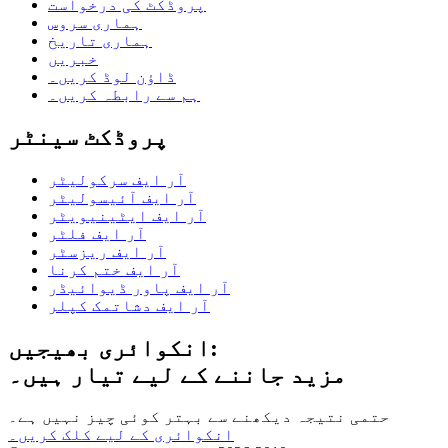
پروڈکٹ کی درخواست
ہماری سروس
ہماری تاریخ
خبریں
ڈاؤن لوڈ کریں۔
ہم سے رابطہ کریں۔
پروڈکٹ سینٹر
آر ایف سرکولیٹر
آر ایف آئیسولیٹر
آر ایف ایٹینیویٹر
آر ایف فلٹر
آر ایف ریزسٹر
آر ایف ختم کرنا
آر ایف پاور ڈیوائیڈر
آر ایف دشاتمک کپلر
انکوائری بھیجیں:
مزید جاننے کے لیے تیار ہیں۔
حتمی نتیجہ دیکھنے سے بہتر کوئی چیز نہیں ہے۔
انکوائری کے لیے کلک کریں۔