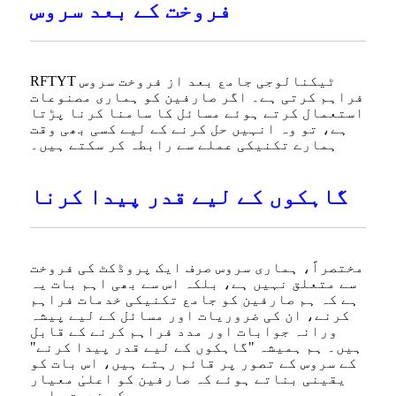
فروخت کے بعد سروس
RFTYT ٹیکنالوجی جامع بعد از فروخت سروس
فراہم کرتی ہے۔ اگر صارفین کو ہماری مصنوعات
استعمال کرتے ہوئے مسائل کا سامنا کرنا پڑتا
ہے، تو وہ انہیں حل کرنے کے لیے کسی بھی وقت
ہمارے تکنیکی عملے سے رابطہ کر سکتے ہیں۔
گاہکوں کے لیے قدر پیدا کرنا
مختصراً، ہماری سروس صرف ایک پروڈکٹ کی فروخت
سے متعلق نہیں ہے، بلکہ اس سے بھی اہم بات یہ
ہے کہ ہم صارفین کو جامع تکنیکی خدمات فراہم
کرنے، ان کی ضروریات اور مسائل کے لیے پیشہ
ورانہ جوابات اور مدد فراہم کرنے کے قابل
ہیں۔ ہم ہمیشہ "گاہکوں کے لیے قدر پیدا کرنے"
کے سروس کے تصور پر قائم رہتے ہیں، اس بات کو
یقینی بناتے ہوئے کہ صارفین کو اعلیٰ معیار
کی خدمت ملے۔