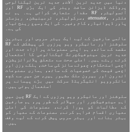
دنیا میں جدید ترین آلات، جدید ترین ٹیکنالوجی
اور RF پروڈکٹ ڈیزائن سافٹ ویئر کی ایک بڑی
مقدار متعارف کراتی ہے۔ ہم نے RF آئسولیٹر،
سرکولیٹر، ٹرمینیشن، ریزسٹر، attenuator، فلٹر،
پاور ڈیوائیڈر، کام وغیرہ کی ایک وسیع رینج تیار
کی ہے۔
عالمی صارفین کے لیے ایک بہتر سروس اور بہترین
RF سلوشنز اور مائیکرو ویو پرزوں کی پیشکش کے
مقصد کے ساتھ، ہم اپنی مصنوعات پر آزاد جدت اور
جدید ترین مینوفیکچرنگ ٹیکنالوجی کا استعمال
کرتے رہتے ہیں۔ اعلی صحت سے متعلق پلانرائزیشن،
اچھی استحکام، چھوٹے سائز کی ساخت، ہلکے وزن اور
اچھی قیمت کی خصوصیات کے ساتھ، ہماری مصنوعات
اندرون اور بیرون ملک مشہور ہیں، جن میں سے کچھ
مائکروویو انٹیگریٹڈ سرکٹ میں بڑے پیمانے پر
استعمال ہوتی ہیں۔
چین میں RF سلوشنز اور مائیکرو ویو پرزوں کے ایک
اہم مینوفیکچرر اور سپلائر کے طور پر، ہم صارفین
کے مطالبات کو پورا کرنے، مصنوعات کی اعلیٰ
معیاری اقسام فراہم کرنے، مصنوعات کے معیار کو
بہتر بنانے اور بہتر سروس پیش کرنے کے لیے وقف
ہیں۔