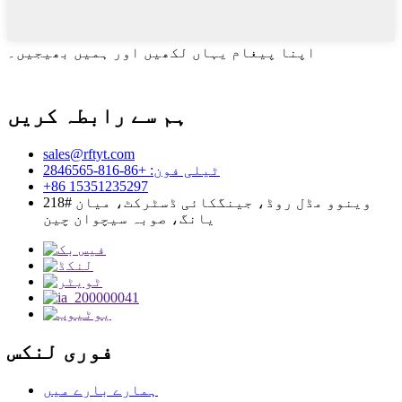
اپنا پیغام یہاں لکھیں اور ہمیں بھیجیں۔
ہم سے رابطہ کریں
sales@rftyt.com
ٹیلی فون: +86-816-2846565
+86 15351235297
218# وینوو مڈل روڈ، جینگکائی ڈسٹرکٹ، میان
یانگ، صوبہ سیچوان چین
فوری لنکس
ہمارے بارے میں