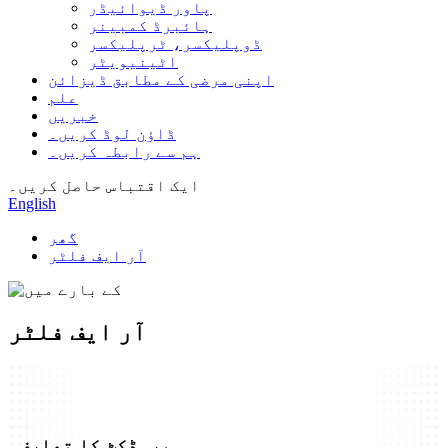
پاور ڈیوائیڈر
ہائبرڈ کمبینر
ڈوپلیکسر، ٹرپلیکسر
اٹینیویٹر
اپنی مرضی کے مطابق ڈیزائن
علم
خبریں
ڈاؤن لوڈ کریں۔
ہم سے رابطہ کریں۔
ایک اقتباس حاصل کریں۔
English
گھر
آر ایف فلٹر
آر ایف فلٹر
پروڈکٹ کا تعارف