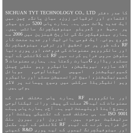
SICHUAN TYT TECHNOLOGY CO., LTD کا صدر دفتر
اقتصادی اور ترقیاتی زون، میان یانگ، چین میں
ایک جدید پلانٹ میں ہے۔ ہمارے پاس 5200 مربع میٹر
پر محیط دو گھریلو مینوفیکچرنگ سائٹس ہیں۔
ہماری مینوفیکچرنگ کی تاریخ شینزین میں 2006 سے
شروع ہوئی۔ ایک قومی ہائی ٹیک اور جدید صنعت کار
کے طور پر جو تحقیق اور ترقی، مینوفیکچرنگ، RF
اور مائکروویو مصنوعات کی فروخت، اور پوری دنیا
کے کلائنٹس کے لیے RF سلوشن سروس فراہم کرنے میں
مہارت رکھتا ہے۔ ہماری مصنوعات 5G سسٹم، ریڈار،
آلات سازی، نیویگیشن، مائیکرو ویو ملٹی چینل
کمیونیکیشنز، اسپیس ٹیکنالوجی، موبائل
کمیونیکیشنز، امیج ٹرانسمیشن سسٹم اور مائیکرو
ویو انٹیگریٹڈ سرکٹس میں وسیع پیمانے پر لاگو
ہوتی ہیں۔
ہمارے پاس مختلف قسم کے RF اور مائکروویو
مصنوعات کے لیے 26 عملے کی پیشہ ورانہ ٹیکنالوجی
ریسرچ اینڈ ڈویلپمنٹ ٹیم ہے۔ آج، ہمارے پاس پہلے
سے ہی مختلف قسم کے تکنیکی پیٹنٹ اور ISO 9001
سرٹیفکیٹ موجود ہیں۔ اندرون اور بیرون ملک
کلائنٹس کے لیے مکمل RF حل فراہم کرنے کے لیے،
کمپنی R&D اور مینوفیکچرنگ ٹیموں کے لیے پوری