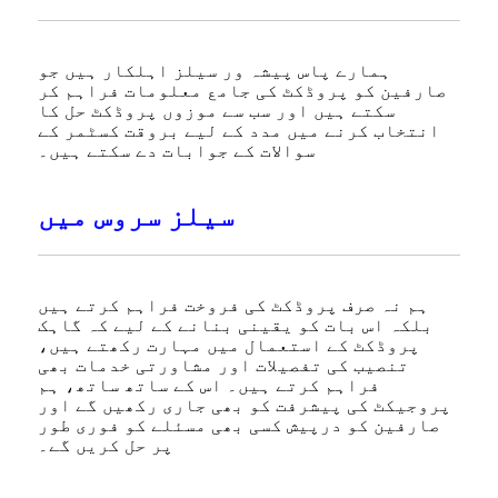
ہمارے پاس پیشہ ور سیلز اہلکار ہیں جو
صارفین کو پروڈکٹ کی جامع معلومات فراہم کر
سکتے ہیں اور سب سے موزوں پروڈکٹ حل کا
انتخاب کرنے میں مدد کے لیے بروقت کسٹمر کے
سوالات کے جوابات دے سکتے ہیں۔
سیلز سروس میں
ہم نہ صرف پروڈکٹ کی فروخت فراہم کرتے ہیں
بلکہ اس بات کو یقینی بنانے کے لیے کہ گاہک
پروڈکٹ کے استعمال میں مہارت رکھتے ہیں،
تنصیب کی تفصیلات اور مشاورتی خدمات بھی
فراہم کرتے ہیں۔ اس کے ساتھ ساتھ، ہم
پروجیکٹ کی پیشرفت کو بھی جاری رکھیں گے اور
صارفین کو درپیش کسی بھی مسئلے کو فوری طور
پر حل کریں گے۔