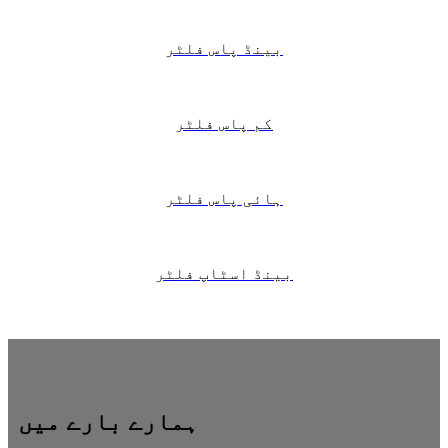
بینڈ پاس فلٹر
کم پاس فلٹر
ہائی پاس فلٹر
بینڈ اسٹاپ فلٹر
ہمارے بارے میں