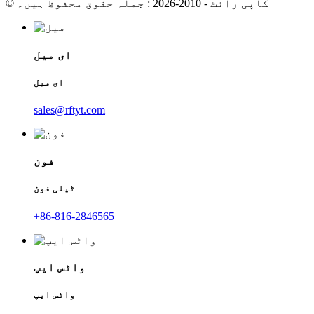
© کاپی رائٹ - 2010-2026 : جملہ حقوق محفوظ ہیں۔
ای میل
ای میل
sales@rftyt.com
فون
ٹیلی فون
+86-816-2846565
واٹس ایپ
واٹس ایپ