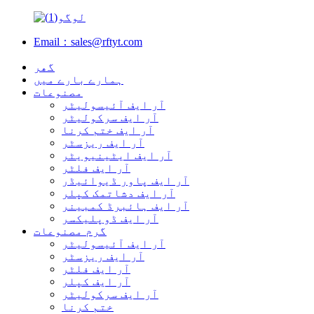
Email：sales@rftyt.com
گھر
ہمارے بارے میں
مصنوعات
آر ایف آئیسولیٹر
آر ایف سرکولیٹر
آر ایف ختم کرنا
آر ایف ریزسٹر
آر ایف ایٹینیویٹر
آر ایف فلٹر
آر ایف پاور ڈیوائیڈر
آر ایف دشاتمک کپلر
آر ایف ہائبرڈ کمبینر
آر ایف ڈوپلیکسر
گرم مصنوعات
آر ایف آئیسولیٹر
آر ایف ریزسٹر
آر ایف فلٹر
آر ایف کپلر
آر ایف سرکولیٹر
ختم کرنا